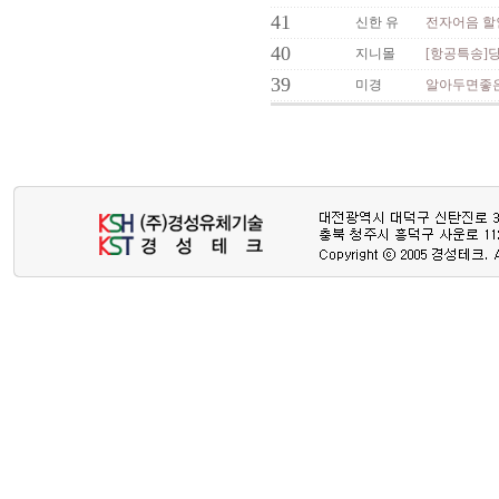
41
신한 유
전자어음 할
40
지니몰
[항공특송]
39
미경
알아두면좋