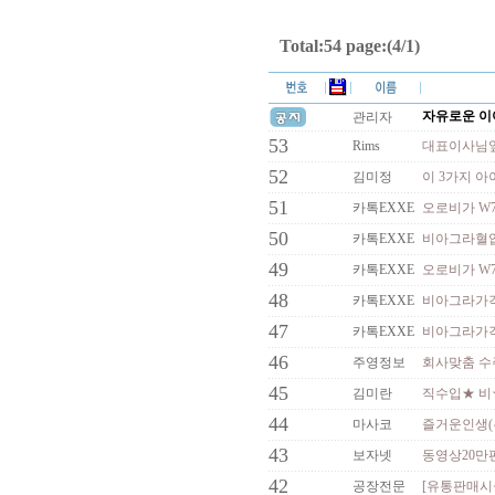
Total:54 page:(4/1)
자유로운 이
관리자
53
Rims
대표이사님앞
52
김미정
이 3가지 아
51
카톡EXXE
오로비가 W7
50
카톡EXXE
비아그라혈압
49
카톡EXXE
오로비가 W7
48
카톡EXXE
비아그라가격
47
카톡EXXE
비아그라가격
46
주영정보
회사맞춤 수주
45
김미란
직수입★ 
44
마사코
즐거운인생(
43
보자넷
동영상20만
42
공장전문
[유통판매시