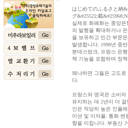
はじめてのふるさと納&#312
グ&#25522;載&#25968;N
실제로 화폐화는 중앙은
의 발행을 확대하거나 은
을 보유하고 민간 부문은
발생합니다. 1998년 중
분데스방크, 프랑스 은행
책 기능을 포함하며 정책
왜냐하면 그들은 고도로
다.
프랑스와 영국은 소비자 
유지하는 데 2년이 더 걸
인은 적당히 높은 인플
이션 및 이자율: 통화 
향을 미칩니다. 부동산 