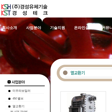
회사소개
사업분야
기술지원
온라인실적
커뮤
미우라보일러
4M 밸브
열교환기